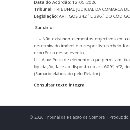
Data do Acórdão
: 12-05-2026
Tribunal
: TRIBUNAL JUDICIAL DA COMARCA DE
Legislação
: ARTIGOS 342.º E 396.º DO CÓDIGO
Sumário:
I – Não existindo elementos objectivos em co
determinado imóvel e o respectivo recheio for
ocorrência desse evento.
II – A ausência de elementos que permitam fix
liquidação, face ao disposto no art. 609º, nº2, do 
(Sumário elaborado pelo Relator)
Consultar texto integral
© 2026 Tribunal da Relação de Coimbra | Produzido 