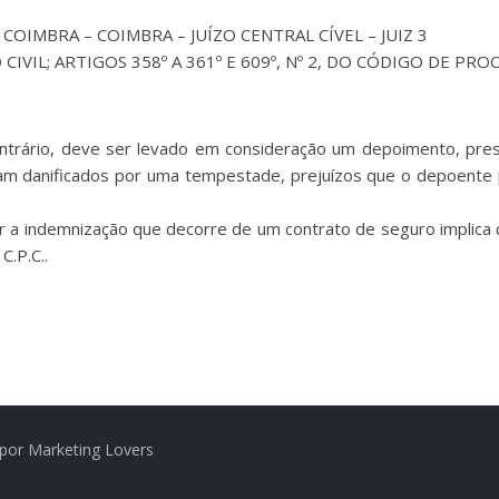
 COIMBRA – COIMBRA – JUÍZO CENTRAL CÍVEL – JUIZ 3
 CIVIL; ARTIGOS 358º A 361º E 609º, Nº 2, DO CÓDIGO DE PROC
ntrário, deve ser levado em consideração um depoimento, pre
am danificados por uma tempestade, prejuízos que o depoente 
ar a indemnização que decorre de um contrato de seguro implic
C.P.C..
por Marketing Lovers