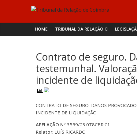
Skip
Tribunal
to
content
da
HOME
TRIBUNAL DA RELAÇÃO
LEGISLAÇ
Relação
Contrato de seguro. 
de
testemunhal. Valoraç
Coimbra
incidente de liquidaçã
CONTRATO DE SEGURO. DANOS PROVOCADOS
INCIDENTE DE LIQUIDAÇÃO
APELAÇÃO Nº
3559/23.0T8CBR.C1
Relator
: LUÍS RICARDO