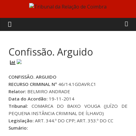
Skip
to
Tribunal
content
da
Relação
Confissão. Arguido
de
CONFISSÃO. ARGUIDO
Coimbra
RECURSO CRIMINAL Nº
46/14.1GDAVR.C1
Relator:
BELMIRO ANDRADE
Data do Acordão:
19-11-2014
Tribunal:
COMARCA DO BAIXO VOUGA (JUÍZO DE
PEQUENA INSTÂNCIA CRIMINAL DE ÍLHAVO)
Legislação:
ART. 344.º DO CPP; ART. 353.º DO CC
Sumário: