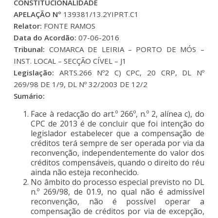
CONSTITUCIONALIDADE
APELAÇÃO Nº
139381/13.2YIPRT.C1
Relator:
FONTE RAMOS
Data do Acordão:
07-06-2016
Tribunal:
COMARCA DE LEIRIA – PORTO DE MÓS –
INST. LOCAL – SECÇÃO CÍVEL – J1
Legislação:
ARTS.266 Nº2 C) CPC, 20 CRP, DL Nº
269/98 DE 1/9, DL Nº 32/2003 DE 12/2
Sumário:
Face à redacção do art.º 266º, n.º 2, alínea c), do
CPC de 2013 é de concluir que foi intenção do
legislador estabelecer que a compensação de
créditos terá sempre de ser operada por via da
reconvenção, independentemente do valor dos
créditos compensáveis, quando o direito do réu
ainda não esteja reconhecido.
No âmbito do processo especial previsto no DL
n.º 269/98, de 01.9, no qual não é admissível
reconvenção, não é possível operar a
compensação de créditos por via de excepção,