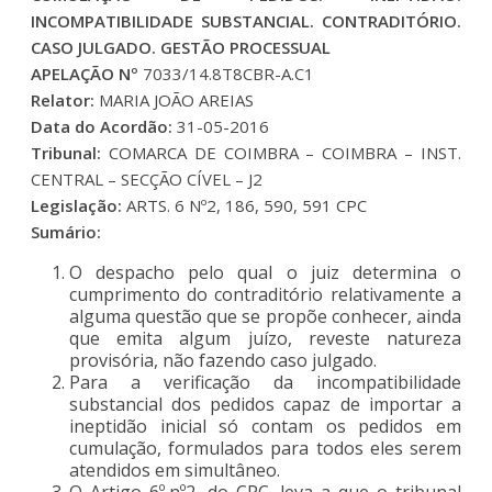
INCOMPATIBILIDADE SUBSTANCIAL. CONTRADITÓRIO.
CASO JULGADO. GESTÃO PROCESSUAL
APELAÇÃO Nº
7033/14.8T8CBR-A.C1
Relator:
MARIA JOÃO AREIAS
Data do Acordão:
31-05-2016
Tribunal:
COMARCA DE COIMBRA – COIMBRA – INST.
CENTRAL – SECÇÃO CÍVEL – J2
Legislação:
ARTS. 6 Nº2, 186, 590, 591 CPC
Sumário:
O despacho pelo qual o juiz determina o
cumprimento do contraditório relativamente a
alguma questão que se propõe conhecer, ainda
que emita algum juízo, reveste natureza
provisória, não fazendo caso julgado.
Para a verificação da incompatibilidade
substancial dos pedidos capaz de importar a
ineptidão inicial só contam os pedidos em
cumulação, formulados para todos eles serem
atendidos em simultâneo.
O Artigo 6º,nº2, do CPC, leva a que o tribunal