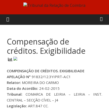
Skip
to
Tribunal
content
da
Relação
Compensação de
créditos. Exigibilidade
de
Coimbra
COMPENSAÇÃO DE CRÉDITOS. EXIGIBILIDADE
APELAÇÃO Nº
91832/12.3YIPRT-A.C1
Relator:
MOREIRA DO CARMO
Data do Acordão:
24-02-2015
Tribunal:
COMARCA DE LEIRIA – LEIRIA – INST.
CENTRAL – SECÇÃO CÍVEL – J4
Legislação:
ART.847 CC.