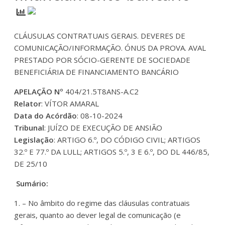
CLÁUSULAS CONTRATUAIS GERAIS. DEVERES DE
COMUNICAÇÃO/INFORMAÇÃO. ÓNUS DA PROVA. AVAL
PRESTADO POR SÓCIO-GERENTE DE SOCIEDADE
BENEFICIÁRIA DE FINANCIAMENTO BANCÁRIO
APELAÇÃO Nº
404/21.5T8ANS-A.C2
Relator
: VÍTOR AMARAL
Data do Acórdão
: 08-10-2024
Tribunal
: JUÍZO DE EXECUÇÃO DE ANSIÃO
Legislação
: ARTIGO 6.º, DO CÓDIGO CIVIL; ARTIGOS
32.º E 77.º DA LULL; ARTIGOS 5.º, 3 E 6.º, DO DL 446/85,
DE 25/10
Sumário:
1. – No âmbito do regime das cláusulas contratuais
gerais, quanto ao dever legal de comunicação (e