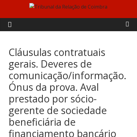
Skip
to
Tribunal
content
da
Relação
Cláusulas contratuais
gerais. Deveres de
de
comunicação/informação.
Coimbra
Ónus da prova. Aval
prestado por sócio-
gerente de sociedade
beneficiária de
financiamento bancário