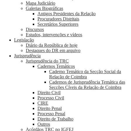
Mapa Judiciário
Galerias Biográficas
Antigos Presidentes da Relação
Procuradores Distritais
Secretários Superiores
Discursos
Estudos, intervenções e vídeos
Legislação
Diário da República de hoje
Destaques do DR em arquivo
Jurisprudência
Jurisprudência do TRC
Cadernos Temáticos
Caderno Temático da Secção Social da
Relação de Coimbra
Cadernos de Jurisprudência Temática das
Secções Cíveis da Relação de Coimbra
Direito Civil
Processo Civil
CIRE
Direito Penal
Processo Penal
Direito de Trabalho
Outros
Acórdãos TRC no IGFEJ