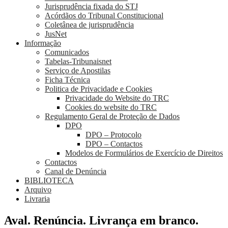
Jurisprudência fixada do STJ
Acórdãos do Tribunal Constitucional
Coletânea de jurisprudência
JusNet
Informação
Comunicados
Tabelas-Tribunaisnet
Serviço de Apostilas
Ficha Técnica
Politica de Privacidade e Cookies
Privacidade do Website do TRC
Cookies do website do TRC
Regulamento Geral de Proteção de Dados
DPO
DPO – Protocolo
DPO – Contactos
Modelos de Formulários de Exercício de Direitos
Contactos
Canal de Denúncia
BIBLIOTECA
Arquivo
Livraria
Aval. Renúncia. Livrança em branco.