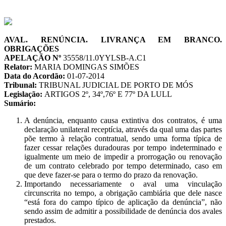
AVAL. RENÚNCIA. LIVRANÇA EM BRANCO.
OBRIGAÇÕES
APELAÇÃO Nº
35558/11.0YYLSB-A.C1
Relator:
MARIA DOMINGAS SIMÕES
Data do Acordão:
01-07-2014
Tribunal:
TRIBUNAL JUDICIAL DE PORTO DE MÓS
Legislação:
ARTIGOS 2º, 34º,76º E 77º DA LULL
Sumário:
A denúncia, enquanto causa extintiva dos contratos, é uma
declaração unilateral receptícia, através da qual uma das partes
põe termo à relação contratual, sendo uma forma típica de
fazer cessar relações duradouras por tempo indeterminado e
igualmente um meio de impedir a prorrogação ou renovação
de um contrato celebrado por tempo determinado, caso em
que deve fazer-se para o termo do prazo da renovação.
Importando necessariamente o aval uma vinculação
circunscrita no tempo, a obrigação cambiária que dele nasce
“está fora do campo típico de aplicação da denúncia”, não
sendo assim de admitir a possibilidade de denúncia dos avales
prestados.