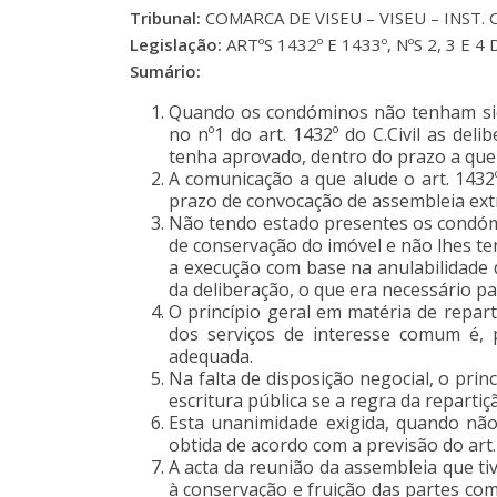
Tribunal:
COMARCA DE VISEU – VISEU – INST. 
Legislação:
ARTºS 1432º E 1433º, NºS 2, 3 E 4 
Sumário:
Quando os condóminos não tenham sido
no nº1 do art. 1432º do C.Civil as d
tenha aprovado, dentro do prazo a que al
A comunicação a que alude o art. 1432
prazo de convocação de assembleia extrao
Não tendo estado presentes os condóm
de conservação do imóvel e não lhes te
a execução com base na anulabilidade 
da deliberação, o que era necessário pa
O princípio geral em matéria de repar
dos serviços de interesse comum é, p
adequada.
Na falta de disposição negocial, o pr
escritura pública se a regra da repartiç
Esta unanimidade exigida, quando não 
obtida de acordo com a previsão do art. 1
A acta da reunião da assembleia que t
à conservação e fruição das partes c