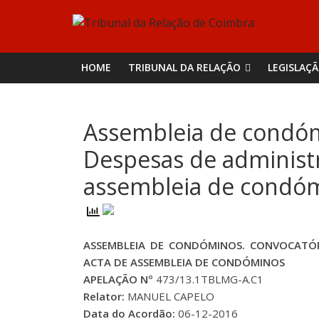
Skip
Tribunal
to
content
da
HOME
TRIBUNAL DA RELAÇÃO
LEGISLAÇ
Relação
Assembleia de condómi
de
Despesas de administr
Coimbra
assembleia de condó
ASSEMBLEIA DE CONDÓMINOS. CONVOCATÓR
ACTA DE ASSEMBLEIA DE CONDÓMINOS
APELAÇÃO Nº
473/13.1TBLMG-A.C1
Relator:
MANUEL CAPELO
Data do Acordão:
06-12-2016