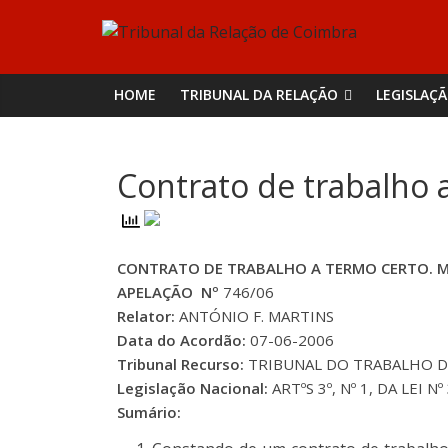
Skip
Tribunal
to
content
da
HOME
TRIBUNAL DA RELAÇÃO
LEGISLAÇ
Relação
Contrato de trabalho 
de
Coimbra
CONTRATO DE TRABALHO A TERMO CERTO. 
APELAÇÃO Nº
746/06
Relator:
ANTÓNIO F. MARTINS
Data do Acordão:
07-06-2006
Tribunal Recurso:
TRIBUNAL DO TRABALHO D
Legislação Nacional:
ARTºS 3º, Nº 1, DA LEI N
Sumário: