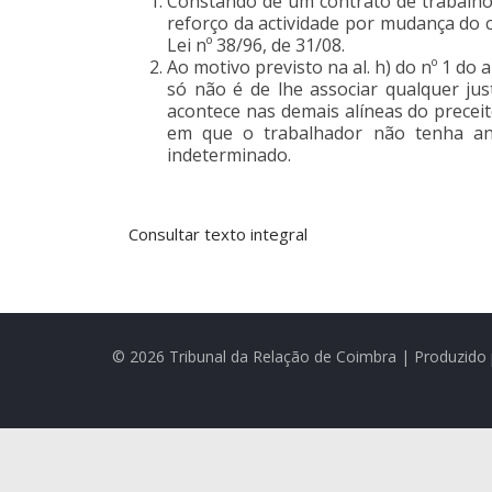
Constando de um contrato de trabalho 
reforço da actividade por mudança do ce
Lei nº 38/96, de 31/08.
Ao motivo previsto na al. h) do nº 1 do
só não é de lhe associar qualquer ju
acontece nas demais alíneas do precei
em que o trabalhador não tenha ant
indeterminado.
Consultar texto integral
© 2026 Tribunal da Relação de Coimbra | Produzido 