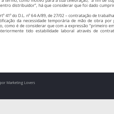
a termo, como motivo para a sua celebração, “a fim de sup
ntro distribuidor”, há que considerar que foi dado cumprime
 artº 41º do D.L. nº 64-A/89, de 27/02 – contratação de trab
stificação da necessidade temporária de mão de obra por
to, como é de considerar que com a expressão “primeiro emp
eriormente tido estabilidade laboral através de cont
por Marketing Lovers