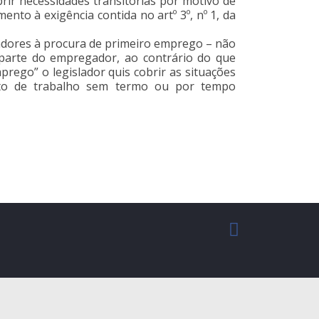
rir necessidades transitórias por motivo de
nto à exigência contida no artº 3º, nº 1, da
alhadores à procura de primeiro emprego – não
 parte do empregador, ao contrário do que
rego” o legislador quis cobrir as situações
rato de trabalho sem termo ou por tempo