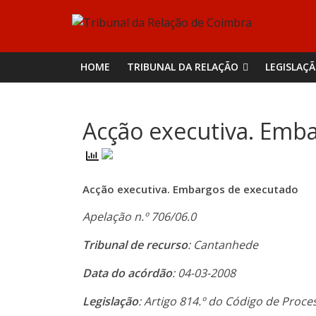
Skip
Tribunal
to
content
da
HOME
TRIBUNAL DA RELAÇÃO
LEGISLAÇ
Relação
Acção executiva. Emb
de
Coimbra
Acção executiva. Embargos de executado
Apelação n.º 706/06.0
Tribunal de recurso
: Cantanhede
Data do acórdão
: 04-03-2008
Legislação
: Artigo 814.º do Código de Proce