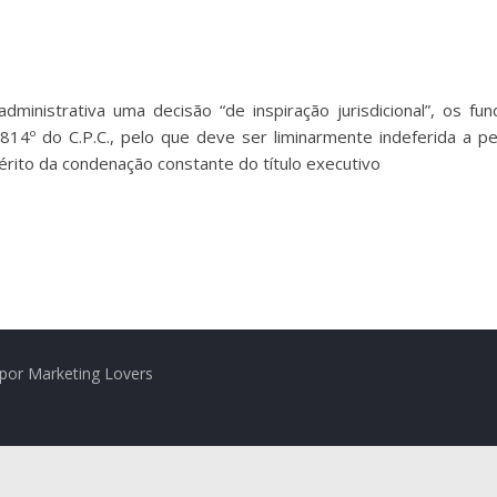
dministrativa uma decisão “de inspiração jurisdicional”, os
814º do C.P.C., pelo que deve ser liminarmente indeferida a p
rito da condenação constante do título executivo
por Marketing Lovers