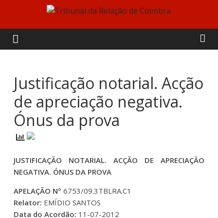
Skip
to
Tribunal
content
da
Relação
Justificação notarial. Acção
de apreciação negativa.
de
Ónus da prova
Coimbra
JUSTIFICAÇÃO NOTARIAL. ACÇÃO DE APRECIAÇÃO
NEGATIVA. ÓNUS DA PROVA
APELAÇÃO Nº
6753/09.3TBLRA.C1
Relator:
EMÍDIO SANTOS
Data do Acordão:
11-07-2012