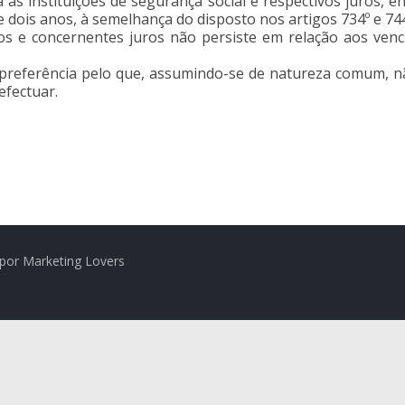
 às instituições de segurança social e respectivos juros, e
e dois anos, à semelhança do disposto nos artigos 734º e 744
itos e concernentes juros não persiste em relação aos ve
 preferência pelo que, assumindo-se de natureza comum, n
fectuar.
por Marketing Lovers