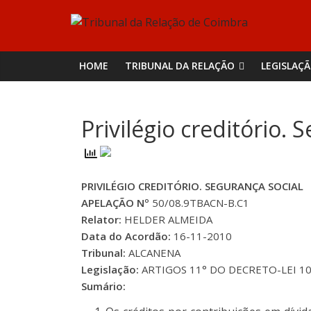
Skip
Tribunal
to
content
da
HOME
TRIBUNAL DA RELAÇÃO
LEGISLAÇ
Relação
Privilégio creditório. 
de
Coimbra
PRIVILÉGIO CREDITÓRIO. SEGURANÇA SOCIAL
APELAÇÃO Nº
50/08.9TBACN-B.C1
Relator:
HELDER ALMEIDA
Data do Acordão:
16-11-2010
Tribunal:
ALCANENA
Legislação:
ARTIGOS 11° DO DECRETO-LEI 103/
Sumário: