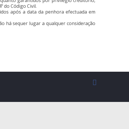
nquanto garantidos por privilégio creditório,
º do Código Civil.
ncidos após a data da penhora efectuada em
ão há sequer lugar a qualquer consideração