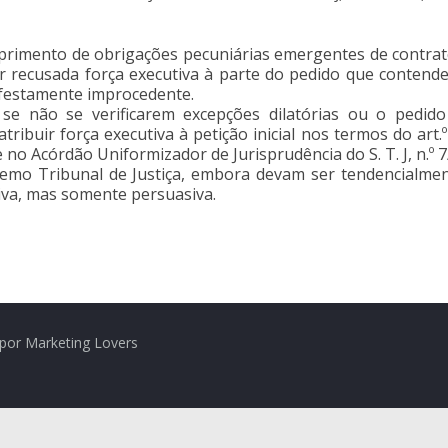
primento de obrigações pecuniárias emergentes de contratos
r recusada força executiva à parte do pedido que contend
festamente improcedente.
se não se verificarem excepções dilatórias ou o pedid
tribuir força executiva à petição inicial nos termos do art.º
no Acórdão Uniformizador de Jurisprudência do S. T. J, n.º 7
emo Tribunal de Justiça, embora devam ser tendencialme
tiva, mas somente persuasiva.
por Marketing Lovers