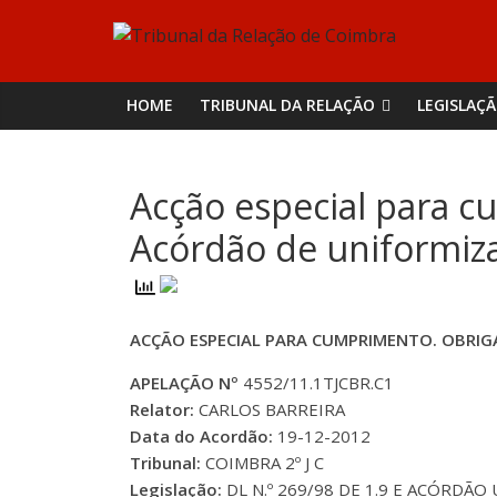
Skip
Tribunal
to
content
da
HOME
TRIBUNAL DA RELAÇÃO
LEGISLAÇ
Relação
Acção especial para c
de
Acórdão de uniformiza
Coimbra
ACÇÃO ESPECIAL PARA CUMPRIMENTO. OBRIG
APELAÇÃO Nº
4552/11.1TJCBR.C1
Relator:
CARLOS BARREIRA
Data do Acordão:
19-12-2012
Tribunal:
COIMBRA 2º J C
Legislação:
DL N.º 269/98 DE 1.9 E ACÓRDÃO U