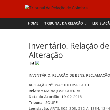
Skip
Tribunal
to
content
da
HOME
TRIBUNAL DA RELAÇÃO
LEGISLAÇ
Relação
Inventário. Relação d
de
Alteração
Coimbra
INVENTÁRIO. RELAÇÃO DE BENS. RECLAMAÇÃO
APELAÇÃO Nº
394/10.0TBSRE-C.C1
Relator:
MARIA JOSÉ GUERRA
Data do Acordão:
19-02-2013
Tribunal:
SOURE
Legislação:
ARTS. 302, 303, 512-A, 1334, 1344