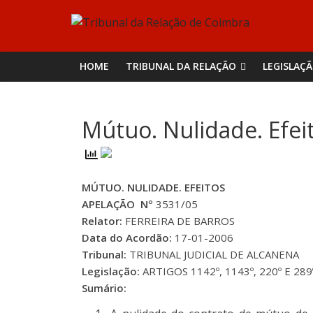
Skip
Tribunal
to
content
da
HOME
TRIBUNAL DA RELAÇÃO
LEGISLAÇ
Relação
Mútuo. Nulidade. Efei
de
Coimbra
MÚTUO. NULIDADE. EFEITOS
APELAÇÃO Nº
3531/05
Relator:
FERREIRA DE BARROS
Data do Acordão:
17-01-2006
Tribunal:
TRIBUNAL JUDICIAL DE ALCANENA
Legislação:
ARTIGOS 1142º, 1143º, 220º E 28
Sumário: