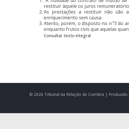
A nulidade do contrato de mútuo de d
restituir àquele os juros remuneratóri
As prestações a restituir não são a
enriquecimento sem causa.
Atento, porém, o disposto no n.º3 do art
enquanto frutos civis que aquelas quan
Consultar texto integral
© 2026 Tribunal da Relação de Coimbra | Produzido 