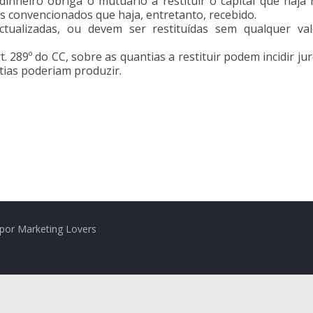
inheiro obriga o mutuário a restituir o capital que haja
os convencionados que haja, entretanto, recebido.
ctualizadas, ou devem ser restituídas sem qualquer val
. 289º do CC, sobre as quantias a restituir podem incidir jur
tias poderiam produzir.
por Marketing Lovers