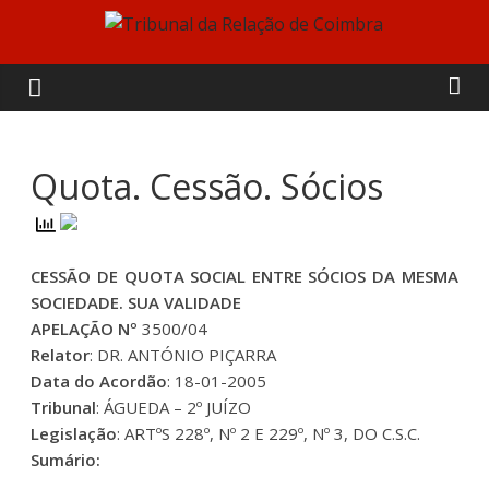
Skip
to
Tribunal
content
da
Relação
Quota. Cessão. Sócios
de
CESSÃO DE QUOTA SOCIAL ENTRE SÓCIOS DA MESMA
Coimbra
SOCIEDADE. SUA VALIDADE
APELAÇÃO Nº
3500/04
Relator
: DR. ANTÓNIO PIÇARRA
Data do Acordão
: 18-01-2005
Tribunal
: ÁGUEDA – 2º JUÍZO
Legislação
: ARTºS 228º, Nº 2 E 229º, Nº 3, DO C.S.C.
Sumário: