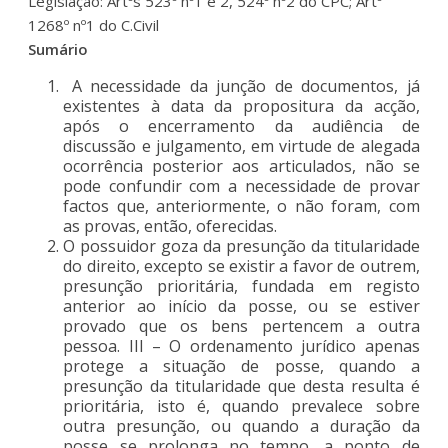
Legislação: Artºs 523º nº1 e 2, 524º nº2 do CPC; Artº
1268º nº1 do C.Civil
Sumário
A necessidade da junção de documentos, já
existentes à data da propositura da acção,
após o encerramento da audiência de
discussão e julgamento, em virtude de alegada
ocorrência posterior aos articulados, não se
pode confundir com a necessidade de provar
factos que, anteriormente, o não foram, com
as provas, então, oferecidas.
O possuidor goza da presunção da titularidade
do direito, excepto se existir a favor de outrem,
presunção prioritária, fundada em registo
anterior ao início da posse, ou se estiver
provado que os bens pertencem a outra
pessoa. III – O ordenamento jurídico apenas
protege a situação de posse, quando a
presunção da titularidade que desta resulta é
prioritária, isto é, quando prevalece sobre
outra presunção, ou quando a duração da
posse se prolonga no tempo, a ponto de