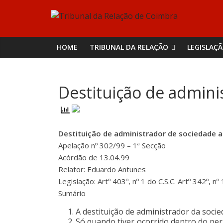
Skip
Tribunal
to
content
da
HOME
TRIBUNAL DA RELAÇÃO
LEGISLAÇ
Relação
Destituição de admin
de
Coimbra
Destituição de administrador de sociedade a
Apelação nº 302/99 – 1ª Secção
Acórdão de 13.04.99
Relator: Eduardo Antunes
Legislação: Artº 403º, nº 1 do C.S.C. Artº 342º, nº 
Sumário
A destituição de administrador da soci
Só quando tiver ocorrido dentro do perí