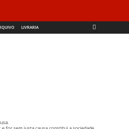
RQUIVO
LIVRARIA
usa.
e for sem justa causa constitui a sociedade,