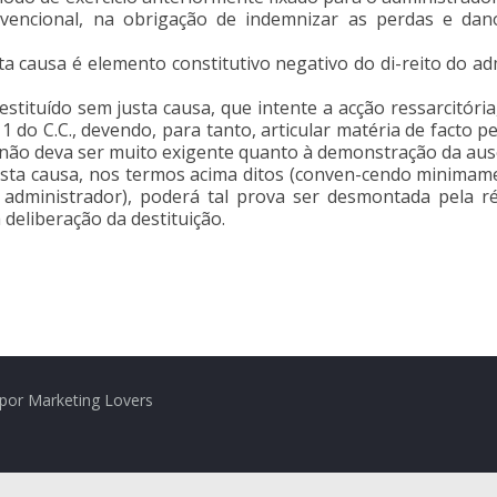
nvencional, na obrigação de indemnizar as perdas e dan
ta causa é elemento constitutivo negativo do di-reito do a
stituído sem justa causa, que intente a acção ressarcitória
nº 1 do C.C., devendo, para tanto, articular matéria de facto 
 não deva ser muito exigente quanto à demonstração da ausê
e justa causa, nos termos acima ditos (conven-cendo minima
administrador), poderá tal prova ser desmontada pela r
deliberação da destituição.
por Marketing Lovers