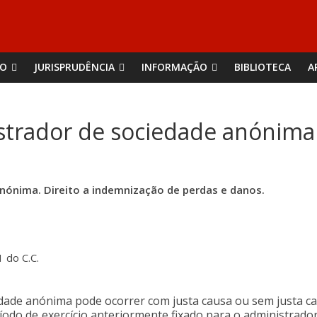
ÃO
JURISPRUDÊNCIA
INFORMAÇÃO
BIBLIOTECA
A
istrador de sociedade anónima
nónima. Direito a indemnização de perdas e danos.
1 do C.C.
edade anónima pode ocorrer com justa causa ou sem justa ca
odo de exercício anteriormente fixado para o administrador 