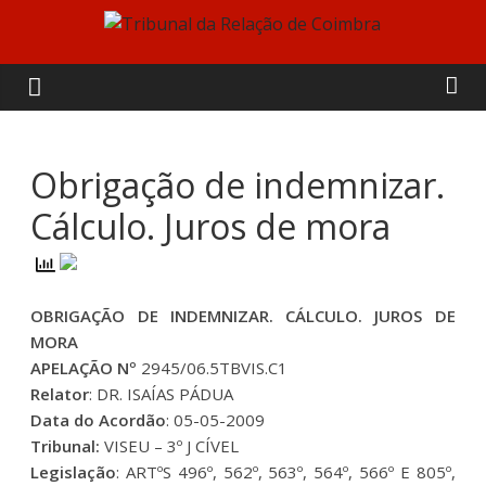
Skip
to
Tribunal
content
da
Relação
Obrigação de indemnizar.
Cálculo. Juros de mora
de
Coimbra
OBRIGAÇÃO DE INDEMNIZAR. CÁLCULO. JUROS DE
MORA
APELAÇÃO Nº
2945/06.5TBVIS.C1
Relator
: DR. ISAÍAS PÁDUA
Data do Acordão
: 05-05-2009
Tribunal:
VISEU – 3º J CÍVEL
Legislação
: ARTºS 496º, 562º, 563º, 564º, 566º E 805º,