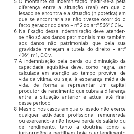
O montante da indemnização medir-se-á pela
diferença entre a situação (real) em que o
lesado se encontra e a situação (hipotética) em
que se encontraria se não tivesse ocorrido o
facto gerador do dano – nº 2 do artº 566º C.Civ..
Na fixação dessa indemnização deve atender-
se não só aos danos patrimoniais mas também
aos danos não patrimoniais que pela sua
gravidade mereçam a tutela do direito – artº
496º, nº1, C.Civ..
A indemnização pela perda ou diminuição da
capacidade aquisitiva deve, como regra, ser
calculada em atenção ao tempo provável de
vida da vítima, ou seja, à esperança média de
vida, de forma a representar um capital
produtor de rendimento que cubra a diferença
entre a situação anterior e actual até final
desse período.
Mesmo nos casos em que o lesado não exerce
qualquer actividade profissional remunerada
ou exercendo-a não houve perda de salário ou
de rendimento, tanto a doutrina como a
jurisprudência perfilham hoje o entendimento