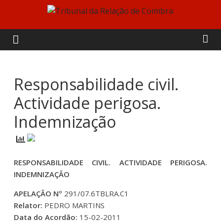
Skip
to
Tribunal
content
da
Relação
Responsabilidade civil.
Actividade perigosa.
de
Indemnização
Coimbra
RESPONSABILIDADE CIVIL. ACTIVIDADE PERIGOSA.
INDEMNIZAÇÃO
APELAÇÃO Nº
291/07.6TBLRA.C1
Relator:
PEDRO MARTINS
Data do Acordão:
15-02-2011