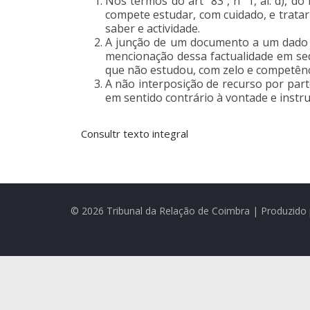
Nos termos do artº 83º, nº 1, al. d), d
compete estudar, com cuidado, e tratar 
saber e actividade.
A junção de um documento a um dado pr
mencionação dessa factualidade em sede
que não estudou, com zelo e competênci
A não interposição de recurso por par
em sentido contrário à vontade e instru
Consultr texto integral
© 2026 Tribunal da Relação de Coimbra | Produzido 