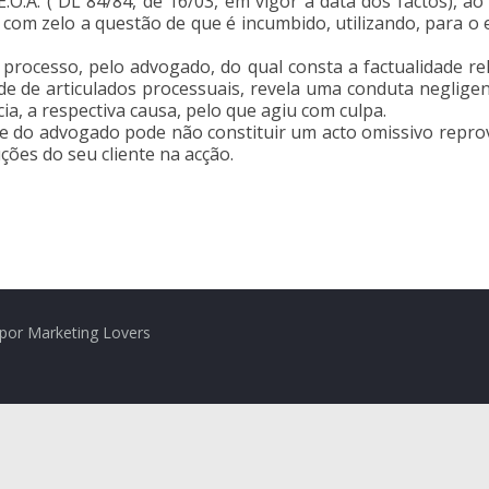
o E.O.A. ( DL 84/84, de 16/03, em vigor à data dos factos),
com zelo a questão de que é incumbido, utilizando, para o e
ocesso, pelo advogado, do qual consta a factualidade rel
 de articulados processuais, revela uma conduta negligente
a, a respectiva causa, pelo que agiu com culpa.
te do advogado pode não constituir um acto omissivo repro
ções do seu cliente na acção.
por Marketing Lovers