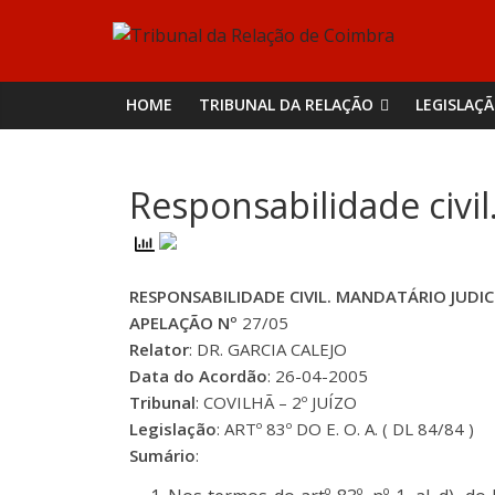
Skip
Tribunal
to
content
da
HOME
TRIBUNAL DA RELAÇÃO
LEGISLAÇ
Relação
Responsabilidade civil
de
Coimbra
RESPONSABILIDADE CIVIL. MANDATÁRIO JUDIC
APELAÇÃO Nº
27/05
Relator
: DR. GARCIA CALEJO
Data do Acordão
: 26-04-2005
Tribunal
: COVILHÃ – 2º JUÍZO
Legislação
: ARTº 83º DO E. O. A. ( DL 84/84 )
Sumário
: