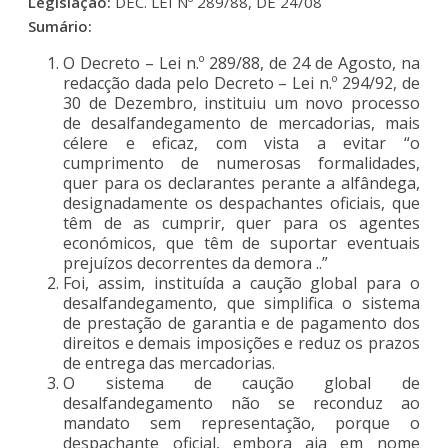
Legislação:
DEC. LEI Nº 289/88, DE 24/08
Sumário:
O Decreto – Lei n.º 289/88, de 24 de Agosto, na
redacção dada pelo Decreto – Lei n.º 294/92, de
30 de Dezembro, instituiu um novo processo
de desalfandegamento de mercadorias, mais
célere e eficaz, com vista a evitar “o
cumprimento de numerosas formalidades,
quer para os declarantes perante a alfândega,
designadamente os despachantes oficiais, que
têm de as cumprir, quer para os agentes
económicos, que têm de suportar eventuais
prejuízos decorrentes da demora ..”
Foi, assim, instituída a caução global para o
desalfandegamento, que simplifica o sistema
de prestação de garantia e de pagamento dos
direitos e demais imposições e reduz os prazos
de entrega das mercadorias.
O sistema de caução global de
desalfandegamento não se reconduz ao
mandato sem representação, porque o
despachante oficial, embora aja em nome