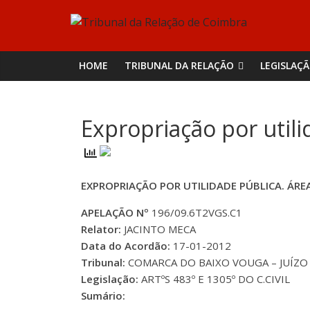
Skip
Tribunal
to
content
da
HOME
TRIBUNAL DA RELAÇÃO
LEGISLAÇ
Relação
Expropriação por utili
de
Coimbra
EXPROPRIAÇÃO POR UTILIDADE PÚBLICA. ÁR
APELAÇÃO Nº
196/09.6T2VGS.C1
Relator:
JACINTO MECA
Data do Acordão:
17-01-2012
Tribunal:
COMARCA DO BAIXO VOUGA – JUÍZO 
Legislação:
ARTºS 483º E 1305º DO C.CIVIL
Sumário: