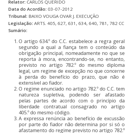
Relator:
CARLOS QUERIDO
Data do Acordão:
03-07-2012
Tribunal:
BAIXO VOUGA OVAR J. EXECUÇÃO
Legislação:
ARTS. 405, 627, 631, 634, 640, 781, 782 CC
Sumário:
O artigo 634.º do C.C. estabelece a regra geral
segundo a qual a fiança tem o conteúdo da
obrigação principal, nomeadamente no que se
reporta à mora, encontrando-se, no entanto,
previsto no artigo 782.º do mesmo diploma
legal, um regime de excepção no que concerne
à perda do benefício do prazo, que não é
extensível ao fiador.
O regime enunciado no artigo 782.º do C.C. tem
natureza supletiva, podendo ser afastado
pelas partes de acordo com o princípio da
liberdade contratual consagrado no artigo
405.º do mesmo código.
A expressa renúncia ao benefício de excussão
por parte do fiador não determina por si só o
afastamento do regime previsto no artigo 782.º