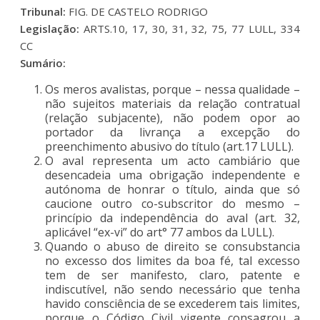
Tribunal:
FIG. DE CASTELO RODRIGO
Legislação:
ARTS.10, 17, 30, 31, 32, 75, 77 LULL, 334
CC
Sumário:
Os meros avalistas, porque – nessa qualidade –
não sujeitos materiais da relação contratual
(relação subjacente), não podem opor ao
portador da livrança a excepção do
preenchimento abusivo do título (art.17 LULL).
O aval representa um acto cambiário que
desencadeia uma obrigação independente e
autónoma de honrar o título, ainda que só
caucione outro co-subscritor do mesmo –
princípio da independência do aval (art. 32,
aplicável “ex-vi” do art° 77 ambos da LULL).
Quando o abuso de direito se consubstancia
no excesso dos limites da boa fé, tal excesso
tem de ser manifesto, claro, patente e
indiscutível, não sendo necessário que tenha
havido consciência de se excederem tais limites,
porque o Código Civil vigente consagrou a