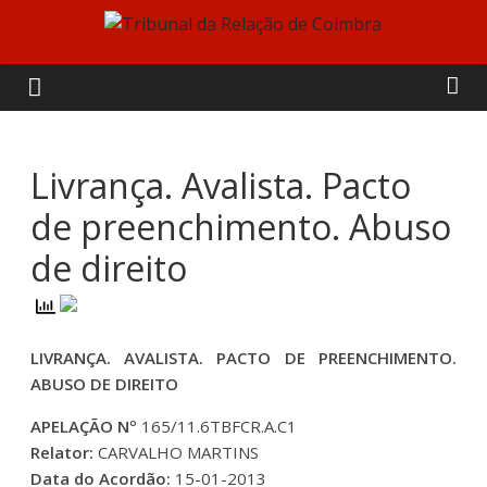
Skip
to
Tribunal
content
da
Relação
Livrança. Avalista. Pacto
de preenchimento. Abuso
de
de direito
Coimbra
LIVRANÇA. AVALISTA. PACTO DE PREENCHIMENTO.
ABUSO DE DIREITO
APELAÇÃO Nº
165/11.6TBFCR.A.C1
Relator:
CARVALHO MARTINS
Data do Acordão:
15-01-2013