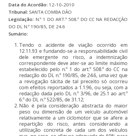
Data do Acordão:
12-10-2010
Tribunal:
SANTA COMBA DÃO
Legislação:
N.º 1 DO ART.º 508.º DO CC NA REDACÇÃO
DO DL N.º 190/85, DE 24.6
Sumário:
Tendo o acidente de viação ocorrido em
12.11.93 e fundando-se a responsabilidade civil
dele emergente no risco, a indemnização
correspondente deve ater-se ao limite máximo
estabelecido pelo n.º 1 do art.º 508.º do CC na
redacção do DL n.º 190/85, de 24.6, uma vez que
a revogação tácita de tal preceito só ocorreu
com efeitos reportados a 1.1.96, ou seja, com a
redacção dada pelo DL n.º 3/96, de 25.1 ao art.º
6.º do DL n.º 522/85, de 31.12;
Não é pela consideração abstracta do maior
peso ou dimensão de um veículo automóvel
relativamente a um ciclomotor que se afere a
repartição do risco, antes considerando a
utilização concreta de cada um dos veículos
que, no caso, se afigura adequada de 60% para