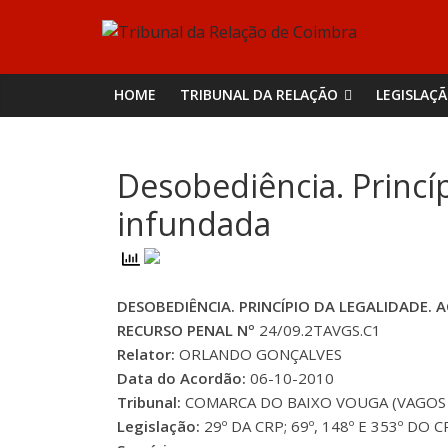
Skip
Tribunal
to
content
da
HOME
TRIBUNAL DA RELAÇÃO
LEGISLAÇ
Relação
Desobediência. Princí
de
infundada
Coimbra
DESOBEDIÊNCIA. PRINCÍPIO DA LEGALIDADE
RECURSO PENAL Nº
24/09.2TAVGS.C1
Relator:
ORLANDO GONÇALVES
Data do Acordão:
06-10-2010
Tribunal:
COMARCA DO BAIXO VOUGA (VAGOS
Legislação:
29º DA CRP; 69º, 148º E 353º DO C