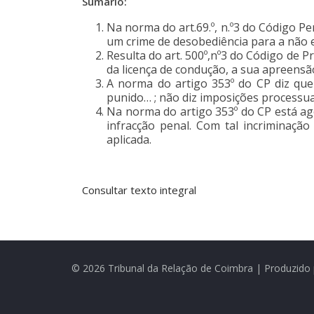
Sumário:
Na norma do art.69.º, n.º3 do Código P
um crime de desobediência para a não 
Resulta do art. 500º,nº3 do Código de 
da licença de condução, a sua apreensã
A norma do artigo 353º do CP diz que
punido… ; não diz imposições processua
Na norma do artigo 353º do CP está ago
infracção penal. Com tal incriminaçã
aplicada.
Consultar texto integral
© 2026 Tribunal da Relação de Coimbra | Produzido 