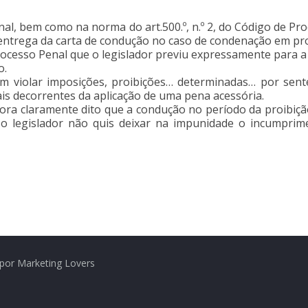
enal, bem como na norma do art.500.º, n.º 2, do Código de 
entrega da carta de condução no caso de condenação em pro
Processo Penal que o legislador previu expressamente para 
o.
m violar imposições, proibições… determinadas… por sente
is decorrentes da aplicação de uma pena acessória.
ra claramente dito que a condução no período da proibição 
o o legislador não quis deixar na impunidade o incumprim
por Marketing Lovers