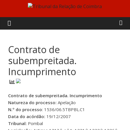
Skip
to
Tribunal
content
da
Relação
Contrato de
subempreitada.
de
Incumprimento
Coimbra
Contrato de subempreitada. Incumprimento
Natureza do processo:
Apelação
N.º do processo
: 1536/06.5TBPBL.C1
Data do acórdão:
19/12/2007
Tribunal:
Pombal