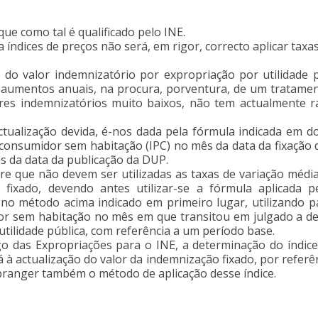
ue como tal é qualificado pelo INE.
 índices de preços não será, em rigor, correcto aplicar taxas 
o do valor indemnizatório por expropriação por utilidade p
dos aumentos anuais, na procura, porventura, de um tratame
res indemnizatórios muito baixos, não tem actualmente r
actualização devida, é-nos dada pela fórmula indicada em 
consumidor sem habitação (IPC) no mês da data da fixação d
ês da data da publicação da DUP.
ere que não devem ser utilizadas as taxas de variação médi
fixado, devendo antes utilizar-se a fórmula aplicada 
o método acima indicado em primeiro lugar, utilizando par
or sem habitação no mês em que transitou em julgado a dec
tilidade pública, com referência a um período base.
igo das Expropriações para o INE, a determinação do índi
à actualização do valor da indemnização fixado, por referên
branger também o método de aplicação desse índice.