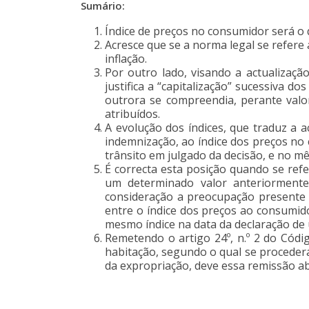
Sumário:
Índice de preços no consumidor será o q
Acresce que se a norma legal se refere a
inflação.
Por outro lado, visando a actualizaçã
justifica a “capitalização” sucessiva 
outrora se compreendia, perante valo
atribuídos.
A evolução dos índices, que traduz a 
indemnização, ao índice dos preços no 
trânsito em julgado da decisão, e no m
É correcta esta posição quando se ref
um determinado valor anteriormente 
consideração a preocupação presente n
entre o índice dos preços ao consumid
mesmo índice na data da declaração de u
Remetendo o artigo 24º, n.º 2 do Cód
habitação, segundo o qual se procederá 
da expropriação, deve essa remissão a