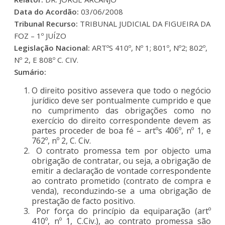
Data do Acordão:
03/06/2008
Tribunal Recurso:
TRIBUNAL JUDICIAL DA FIGUEIRA DA
FOZ – 1º JUÍZO
Legislação Nacional:
ARTºS 410º, Nº 1; 801º, Nº2; 802º,
Nº 2, E 808º C. CIV.
Sumário:
O direito positivo assevera que todo o negócio
jurídico deve ser pontualmente cumprido e que
no cumprimento das obrigações como no
exercício do direito correspondente devem as
partes proceder de boa fé – artºs 406º, nº 1, e
762º, nº 2, C. Civ.
O contrato promessa tem por objecto uma
obrigação de contratar, ou seja, a obrigação de
emitir a declaração de vontade correspondente
ao contrato prometido (contrato de compra e
venda), reconduzindo-se a uma obrigação de
prestação de facto positivo.
Por força do princípio da equiparação (artº
410º, nº 1, C.Civ.), ao contrato promessa são