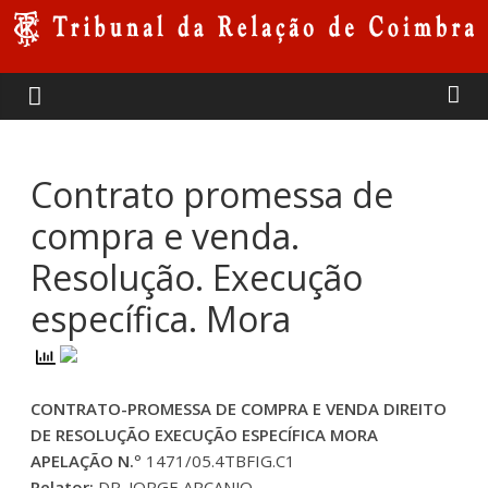
Skip
to
Tribunal
content
da
Relação
Contrato promessa de
compra e venda.
de
Resolução. Execução
Coimbra
específica. Mora
CONTRATO-PROMESSA DE COMPRA E VENDA DIREITO
DE RESOLUÇÃO EXECUÇÃO ESPECÍFICA MORA
APELAÇÃO N.º
1471/05.4TBFIG.C1
Relator:
DR. JORGE ARCANJO