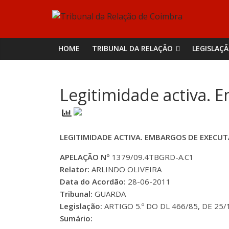
Skip
Tribunal
to
content
da
HOME
TRIBUNAL DA RELAÇÃO
LEGISLAÇ
Relação
Legitimidade activa. 
de
Coimbra
LEGITIMIDADE ACTIVA. EMBARGOS DE EXECU
APELAÇÃO Nº
1379/09.4TBGRD-A.C1
Relator:
ARLINDO OLIVEIRA
Data do Acordão:
28-06-2011
Tribunal:
GUARDA
Legislação:
ARTIGO 5.º DO DL 466/85, DE 25/10
Sumário: