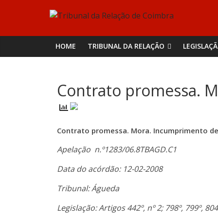
Skip
Tribunal
to
content
da
HOME
TRIBUNAL DA RELAÇÃO
LEGISLAÇ
Relação
Contrato promessa. M
de
Coimbra
Contrato promessa. Mora. Incumprimento def
Apelação n.º1283/06.8TBAGD.C1
Data do acórdão: 12-02-2008
Tribunal: Águeda
Legislação: Artigos 442º, nº 2; 798º, 799º, 804