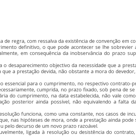
a de regra, com ressalva da existência de convenção em con
ento definitivo, o que pode acontecer se lhe sobrevier a
almente, em consequência da inobservância do prazo sup
ca o desaparecimento objectivo da necessidade que a presta
que a prestação devida, não obstante a mora do devedor, c
o essencial para o cumprimento, no respectivo contrato-p
 necessariamente, cumprida, no prazo fixado, sob pena de s
ária do cumprimento, na data estabelecida, não vale como 
ação posterior ainda possível, não equivalendo a falta 
e resolução funciona, como uma constante, nos casos de in
 que, nas hipóteses de mora, onde a prestação ainda pode s
ou pelo decurso de um novo prazo razoável.
oluvelmente, ligada à resolução ou desistência do contra