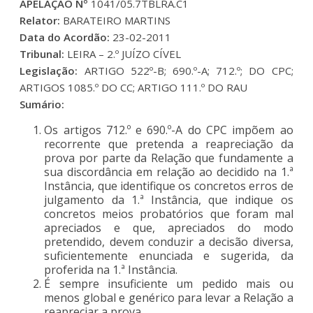
APELAÇÃO Nº
1041/05.7TBLRA.C1
Relator:
BARATEIRO MARTINS
Data do Acordão:
23-02-2011
Tribunal:
LEIRA – 2.º JUÍZO CÍVEL
Legislação:
ARTIGO 522º-B; 690.º-A; 712.º; DO CPC;
ARTIGOS 1085.º DO CC; ARTIGO 111.º DO RAU
Sumário:
Os artigos 712.º e 690.º-A do CPC impõem ao
recorrente que pretenda a reapreciação da
prova por parte da Relação que fundamente a
sua discordância em relação ao decidido na 1.ª
Instância, que identifique os concretos erros de
julgamento da 1.ª Instância, que indique os
concretos meios probatórios que foram mal
apreciados e que, apreciados do modo
pretendido, devem conduzir a decisão diversa,
suficientemente enunciada e sugerida, da
proferida na 1.ª Instância.
É sempre insuficiente um pedido mais ou
menos global e genérico para levar a Relação a
reapreciar a prova.