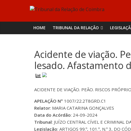
Skip
Tribunal
to
content
da
HOME
TRIBUNAL DA RELAÇÃO
LEGISLAÇ
Relação
Acidente de viação. Pe
de
lesado. Afastamento d
Coimbra
ACIDENTE DE VIAÇÃO. PEÃO. RISCOS PRÓPRI
APELAÇÃO Nº
1007/22.2T8GRD.C1
Relator
: MARIA CATARINA GONÇALVES
Data do Acórdão
: 24-09-2024
Tribunal
: JUÍZO CENTRAL CÍVEL E CRIMINAL
Legislação
: ARTIGOS 99.º, 101.º, N.º 3, DO C