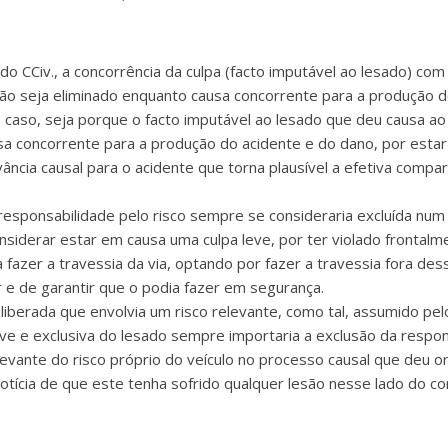
5.º do CCiv., a concorrência da culpa (facto imputável ao lesado) 
o não seja eliminado enquanto causa concorrente para a produção
o caso, seja porque o facto imputável ao lesado que deu causa a
ausa concorrente para a produção do acidente e do dano, por esta
ncia causal para o acidente que torna plausível a efetiva compart
 responsabilidade pelo risco sempre se consideraria excluída num
nsiderar estar em causa uma culpa leve, por ter violado frontal
a fazer a travessia da via, optando por fazer a travessia fora de
r e de garantir que o podia fazer em segurança.
eliberada que envolvia um risco relevante, como tal, assumido pe
rave e exclusiva do lesado sempre importaria a exclusão da respon
elevante do risco próprio do veículo no processo causal que deu 
otícia de que este tenha sofrido qualquer lesão nesse lado do co