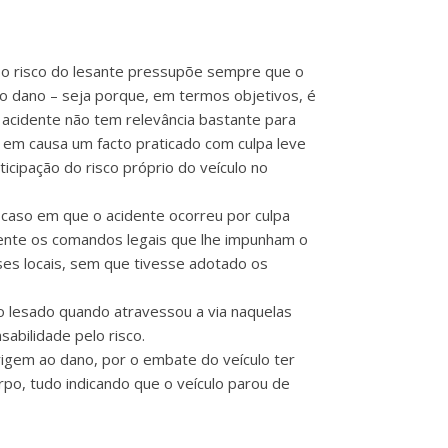
com o risco do lesante pressupõe sempre que o
 do dano – seja porque, em termos objetivos, é
o acidente não tem relevância bastante para
r em causa um facto praticado com culpa leve
icipação do risco próprio do veículo no
 caso em que o acidente ocorreu por culpa
mente os comandos legais que lhe impunham o
sses locais, sem que tivesse adotado os
lo lesado quando atravessou a via naquelas
sabilidade pelo risco.
origem ao dano, por o embate do veículo ter
rpo, tudo indicando que o veículo parou de