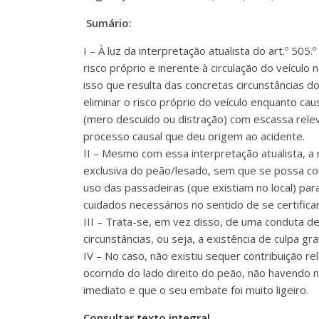
Sumário:
I – À luz da interpretação atualista do art.º 50
risco próprio e inerente à circulação do veícul
isso que resulta das concretas circunstâncias d
eliminar o risco próprio do veículo enquanto c
(mero descuido ou distração) com escassa relevâ
processo causal que deu origem ao acidente.
II – Mesmo com essa interpretação atualista, a
exclusiva do peão/lesado, sem que se possa co
uso das passadeiras (que existiam no local) par
cuidados necessários no sentido de se certifica
III – Trata-se, em vez disso, de uma conduta d
circunstâncias, ou seja, a existência de culpa g
IV – No caso, não existiu sequer contribuição r
ocorrido do lado direito do peão, não havendo n
imediato e que o seu embate foi muito ligeiro.
Consultar texto integral