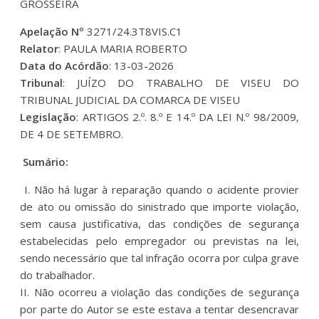
GROSSEIRA
Apelação Nº
3271/24.3T8VIS.C1
Relator
: PAULA MARIA ROBERTO
Data do Acórdão
: 13-03-2026
Tribunal
: JUÍZO DO TRABALHO DE VISEU DO
TRIBUNAL JUDICIAL DA COMARCA DE VISEU
Legislação
: ARTIGOS 2.º. 8.º E 14.º DA LEI N.º 98/2009,
DE 4 DE SETEMBRO.
Sumário:
I. Não há lugar à reparação quando o acidente provier
de ato ou omissão do sinistrado que importe violação,
sem causa justificativa, das condições de segurança
estabelecidas pelo empregador ou previstas na lei,
sendo necessário que tal infração ocorra por culpa grave
do trabalhador.
II. Não ocorreu a violação das condições de segurança
por parte do Autor se este estava a tentar desencravar