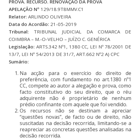
PROVA. RECURSO. RENOVAÇÃO DA PROVA
APELAÇÃO Nº
129/18.9T8MMV.C1
Relator:
ARLINDO OLIVEIRA
Data do Acordão:
21-05-2019
Tribunal:
TRIBUNAL JUDICIAL DA COMARCA DE
COIMBRA – M.-O-VELHO – JUÍZO C. GENÉRICA
Legislação:
ARTS.342 Nº1, 1380 CC, LEI Nº 78/2001 DE
13/7, LEI Nº 54/2013 DE 31/7, ART.662 Nº2 A) CPC
Sumário:
Na acção para o exercício do direito de
preferência, com fundamento no art.1380 nº1
CC, compete ao autor a alegação e prova, como
facto constitutivo do seu direito, que o réu
adquirente não é proprietário de nenhum
prédio confinante com aquele que foi vendido.
Os recursos não se destinam a apreciar
“questões novas”, de facto ou de direito, não
suscitadas na decisão recorrida, limitando-se a
reapreciar as concretas questões analisadas na
decisão recorrida.