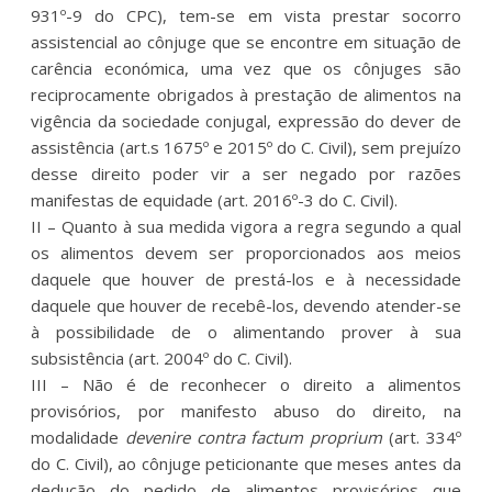
931º-9 do CPC), tem-se em vista prestar socorro
assistencial ao cônjuge que se encontre em situação de
carência económica, uma vez que os cônjuges são
reciprocamente obrigados à prestação de alimentos na
vigência da sociedade conjugal, expressão do dever de
assistência (art.s 1675º e 2015º do C. Civil), sem prejuízo
desse direito poder vir a ser negado por razões
manifestas de equidade (art. 2016º-3 do C. Civil).
II – Quanto à sua medida vigora a regra segundo a qual
os alimentos devem ser proporcionados aos meios
daquele que houver de prestá-los e à necessidade
daquele que houver de recebê-los, devendo atender-se
à possibilidade de o alimentando prover à sua
subsistência (art. 2004º do C. Civil).
III – Não é de reconhecer o direito a alimentos
provisórios, por manifesto abuso do direito, na
modalidade
devenire contra factum proprium
(art. 334º
do C. Civil), ao cônjuge peticionante que meses antes da
dedução do pedido de alimentos provisórios que