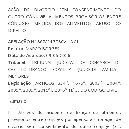
AÇÃO DE DIVÓRCIO SEM CONSENTIMENTO DO
OUTRO CÔNJUGE. ALIMENTOS PROVISÓRIOS ENTRE
CÔNJUGES. MEDIDA DOS ALIMENTOS. ABUSO DO
DIREITO
APELAÇÃO Nº
867/24.7T8CVL-A.C1
Relator
: MARCO BORGES
Data do Acórdão
: 09-06-2026
Tribunal
: TRIBUNAL JUDICIAL DA COMARCA DE
CASTELO BRANCO – COVILHÃ – JUÍZO DE FAMÍLIA E
MENORES
Legislação
: ARTIGOS 334.º, 1675º, 2003.º, 2004.º,
2005.º, 2009.º, 2015º E 2016º, N.º 3, DO CÓDIGO CIVIL.
Sumário:
I – Através do incidente de fixação de alimentos
provisórios entre cônjuges por apenso a uma ação de
divórcio sem consentimento do outro cônjuge (art.