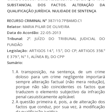
SUBSTANCIAL DOS FACTOS. ALTERAÇÃO DA
QUALIFICAÇÃO JURÍDICA. NULIDADE DE SENTENÇA
RECURSO CRIMINAL Nº
387/10.7PBAMD.C1
Relator:
MARIA PILAR DE OLIVEIRA
Data do Acordão:
22-05-2013
Tribunal:
2º. JUÍZO DO TRIBUNAL JUDICIAL DO
FUNDÃO
Legislação:
ARTIGOS 14.º, 15.º, DO CP; ARTIGOS 358.º
E 379.º, N.º 1, ALÍNEA B), DO CPP
Sumário:
A transposição, na sentença, de um crime
doloso para um crime negligente importará
sempre alteração factual (não mera redução),
porque não são coincidentes os factos que
traduzem o elemento subjectivo da infracção
penal casuisticamente aplicável.
A questão primeira é, pois, a de alteração dos
factos que conduz, por sua vez, à modificação
da qualificação jurídica.