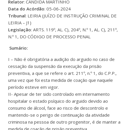
Relator
: CÂNDIDA MARTINHO
Data do Acórdão
: 05-06-2024
Tribunal
: LEIRIA (JUÍZO DE INSTRUÇÃO CRIMINAL DE
LEIRIA – J1)
Legislação
: ARTS. 119º, AL. C), 204º, N.º 1, AL. C), 211º,
N.º 1, DO CÓDIGO DE PROCESSO PENAL
Sumário:
I – Não é obrigatória a audição do arguido no caso de
cessação da suspensão da execução da prisão
preventiva, a que se refere o art. 211º, n.º 1, do C.P.P.,
uma vez que foi esta medida de coação que naquele
período esteve em vigor.
II- Apesar de ter sido controlado em internamento
hospitalar o estado psíquico do arguido devido ao
consumo de álcool, face ao risco de descontrolo e
mantendo-se o perigo de continuação da atividade
criminosa na pessoa de outro progenitor, é de manter a
medida de coação de prisão preventiva.