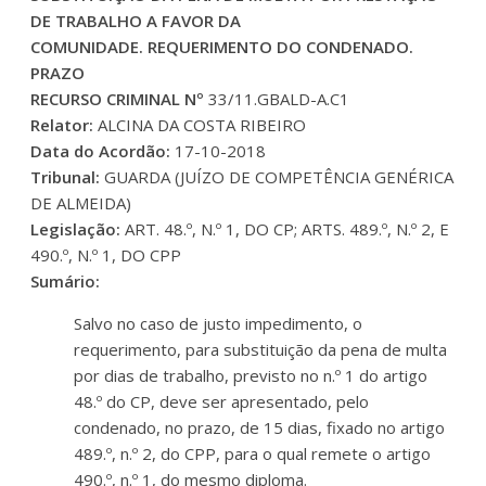
DE TRABALHO A FAVOR DA
COMUNIDADE. REQUERIMENTO DO CONDENADO.
PRAZO
RECURSO CRIMINAL Nº
33/11.GBALD-A.C1
Relator:
ALCINA DA COSTA RIBEIRO
Data do Acordão:
17-10-2018
Tribunal:
GUARDA (JUÍZO DE COMPETÊNCIA GENÉRICA
DE ALMEIDA)
Legislação:
ART. 48.º, N.º 1, DO CP; ARTS. 489.º, N.º 2, E
490.º, N.º 1, DO CPP
Sumário:
Salvo no caso de justo impedimento, o
requerimento, para substituição da pena de multa
por dias de trabalho, previsto no n.º 1 do artigo
48.º do CP, deve ser apresentado, pelo
condenado, no prazo, de 15 dias, fixado no artigo
489.º, n.º 2, do CPP, para o qual remete o artigo
490.º, n.º 1, do mesmo diploma.