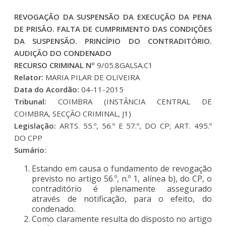
REVOGAÇÃO DA SUSPENSÃO DA EXECUÇÃO DA PENA
DE PRISÃO. FALTA DE CUMPRIMENTO DAS CONDIÇÕES
DA SUSPENSÃO. PRINCÍPIO DO CONTRADITÓRIO.
AUDIÇÃO DO CONDENADO
RECURSO CRIMINAL Nº
9/05.8GALSA.C1
Relator:
MARIA PILAR DE OLIVEIRA
Data do Acordão:
04-11-2015
Tribunal:
COIMBRA (INSTÂNCIA CENTRAL DE
COIMBRA, SECÇÃO CRIMINAL, J1)
Legislação:
ARTS. 55.º, 56.º E 57.º, DO CP; ART. 495.º
DO CPP
Sumário:
Estando em causa o fundamento de revogação
previsto no artigo 56.º, n.º 1, alínea b), do CP, o
contraditório é plenamente assegurado
através de notificação, para o efeito, do
condenado.
Como claramente resulta do disposto no artigo