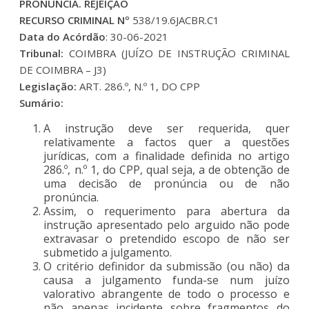
PRONÚNCIA. REJEIÇÃO
RECURSO CRIMINAL Nº
538/19.6JACBR.C1
Data do Acórdão
: 30-06-2021
Tribunal:
COIMBRA (JUÍZO DE INSTRUÇÃO CRIMINAL
DE COIMBRA – J3)
Legislação:
ART. 286.º, N.º 1, DO CPP
Sumário:
A instrução deve ser requerida, quer
relativamente a factos quer a questões
jurídicas, com a finalidade definida no artigo
286.º, n.º 1, do CPP, qual seja, a de obtenção de
uma decisão de pronúncia ou de não
pronúncia.
Assim, o requerimento para abertura da
instrução apresentado pelo arguido não pode
extravasar o pretendido escopo de não ser
submetido a julgamento.
O critério definidor da submissão (ou não) da
causa a julgamento funda-se num juízo
valorativo abrangente de todo o processo e
não apenas incidente sobre fragmentos do