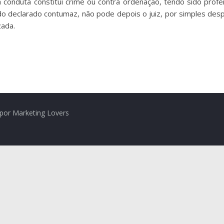
a conduta constitui crime ou contra ordenação, tendo sido prof
ido declarado contumaz, não pode depois o juiz, por simples de
zada.
por Marketing Lovers