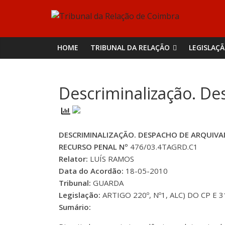
Skip
Tribunal
to
content
da
HOME
TRIBUNAL DA RELAÇÃO
LEGISLAÇ
Relação
Descriminalização. D
de
Coimbra
DESCRIMINALIZAÇÃO. DESPACHO DE ARQUI
RECURSO PENAL Nº
476/03.4TAGRD.C1
Relator:
LUÍS RAMOS
Data do Acordão:
18-05-2010
Tribunal:
GUARDA
Legislação:
ARTIGO 220º, Nº1, ALC) DO CP E 
Sumário: