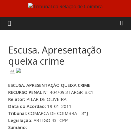
Skip
to
Tribunal
content
da
Relação
Escusa. Apresentação
queixa crime
de
Coimbra
ESCUSA. APRESENTAÇÃO QUEIXA CRIME
RECURSO PENAL Nº
404/09.3TARGR-B.C1
Relator:
PILAR DE OLIVEIRA
Data do Acordão:
19-01-2011
Tribunal:
COMARCA DE COIMBRA – 3º J
Legislação:
ARTIGO 43º CPP
Sumário: