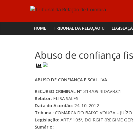
Skip
Tribunal
to
content
da
HOME
TRIBUNAL DA RELAÇÃO
LEGISLAÇ
Relação
Abuso de confiança fisc
de
Coimbra
ABUSO DE CONFIANÇA FISCAL. IVA
RECURSO CRIMINAL Nº
314/09.4IDAVR.C1
Relator:
ELISA SALES
Data do Acordão:
24-10-2012
Tribunal:
COMARCA DO BAIXO VOUGA – JUÍZO 
Legislação:
ART.º 105º, DO RGIT (REGIME GE
Sumário: