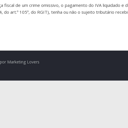
 fiscal de um crime omissivo, o pagamento do IVA liquidado e de
 4, do art.º 105º, do RGIT), tenha ou não o sujeito tributário rece
por Marketing Lovers