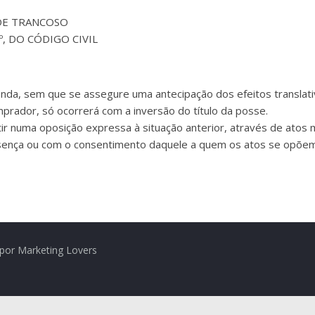
 DE TRANCOSO
6.º, DO CÓDIGO CIVIL
da, sem que se assegure uma antecipação dos efeitos translativo
prador, só ocorrerá com a inversão do título da posse.
tir numa oposição expressa à situação anterior, através de atos m
esença ou com o consentimento daquele a quem os atos se opõem
por Marketing Lovers