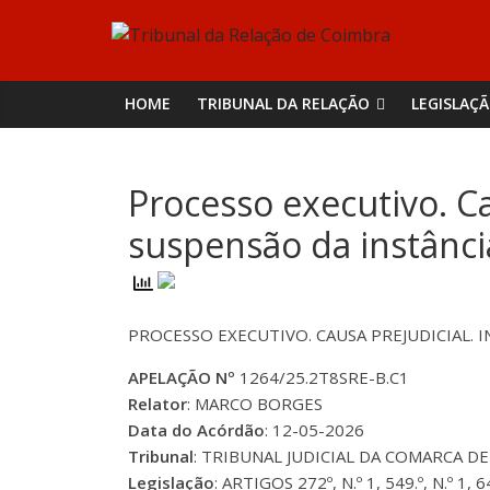
Skip
Tribunal
to
content
da
HOME
TRIBUNAL DA RELAÇÃO
LEGISLAÇ
Relação
Processo executivo. C
de
suspensão da instânc
Coimbra
PROCESSO EXECUTIVO. CAUSA PREJUDICIAL.
APELAÇÃO Nº
1264/25.2T8SRE-B.C1
Relator
: MARCO BORGES
Data do Acórdão
: 12-05-2026
Tribunal
: TRIBUNAL JUDICIAL DA COMARCA DE
Legislação
: ARTIGOS 272º, N.º 1, 549.º, N.º 1,