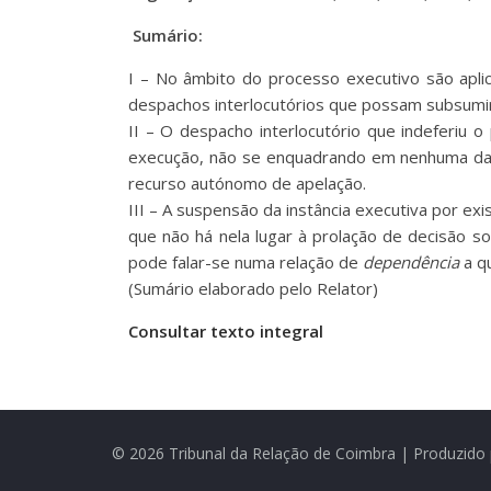
Sumário:
I – No âmbito do processo executivo são apli
despachos interlocutórios que possam subsumir-
II – O despacho interlocutório que indeferiu
execução, não se enquadrando em nenhuma das h
recurso autónomo de apelação.
III – A suspensão da instância executiva por exi
que não há nela lugar à prolação de decisão so
pode falar-se numa relação de
dependência
a qu
(Sumário elaborado pelo Relator)
Consultar texto integral
© 2026 Tribunal da Relação de Coimbra | Produzido 