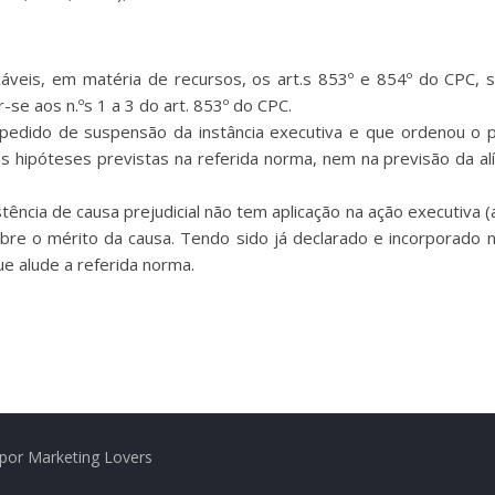
cáveis, em matéria de recursos, os art.s 853º e 854º do CPC,
se aos n.ºs 1 a 3 do art. 853º do CPC.
 o pedido de suspensão da instância executiva e que ordenou 
ipóteses previstas na referida norma, nem na previsão da alín
stência de causa prejudicial não tem aplicação na ação executiva (
bre o mérito da causa. Tendo sido já declarado e incorporado no
e alude a referida norma.
por Marketing Lovers