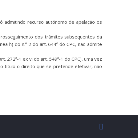
 só admitindo recurso autónomo de apelação os
o prosseguimento dos trâmites subsequentes da
ea h) do n.º 2 do art. 644º do CPC, não admite
art. 272º-1 ex vi do art. 549º-1 do CPC), uma vez
 título o direito que se pretende efetivar, não