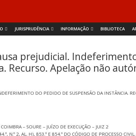
ÃO
JURISPRUDÊNCIA
INFORMAÇÃO
BIBLIOTECA
A
ausa prejudicial. Indeferiment
ia. Recurso. Apelação não aut
 INDEFERIMENTO DO PEDIDO DE SUSPENSÃO DA INSTÂNCIA. 
 COIMBRA – SOURE – JUÍZO DE EXECUÇÃO – JUIZ 2
 644.º, N.º 2, AL. H), 853.º E 854.º DO CÓDIGO DE PROCESSO CIVIL.