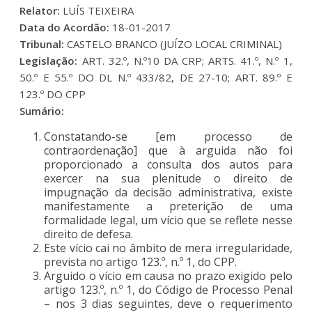
Relator:
LUÍS TEIXEIRA
Data do Acordão:
18-01-2017
Tribunal:
CASTELO BRANCO (JUÍZO LOCAL CRIMINAL)
Legislação:
ART. 32.º, N.º10 DA CRP; ARTS. 41.º, N.º 1,
50.º E 55.º DO DL N.º 433/82, DE 27-10; ART. 89.º E
123.º DO CPP
Sumário:
Constatando-se [em processo de
contraordenação] que à arguida não foi
proporcionado a consulta dos autos para
exercer na sua plenitude o direito de
impugnação da decisão administrativa, existe
manifestamente a preterição de uma
formalidade legal, um vício que se reflete nesse
direito de defesa.
Este vício cai no âmbito de mera irregularidade,
prevista no artigo 123.º, n.º 1, do CPP.
Arguido o vício em causa no prazo exigido pelo
artigo 123.º, n.º 1, do Código de Processo Penal
– nos 3 dias seguintes, deve o requerimento