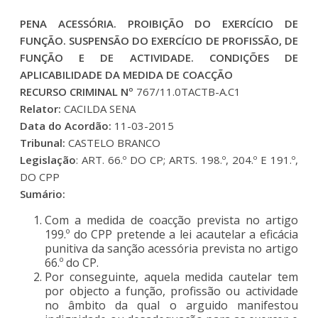
PENA ACESSÓRIA. PROIBIÇÃO DO EXERCÍCIO DE
FUNÇÃO. SUSPENSÃO DO EXERCÍCIO DE PROFISSÃO, DE
FUNÇÃO E DE ACTIVIDADE. CONDIÇÕES DE
APLICABILIDADE DA MEDIDA DE COACÇÃO
RECURSO CRIMINAL Nº
767/11.0TACTB-A.C1
Relator:
CACILDA SENA
Data do Acordão:
11-03-2015
Tribunal:
CASTELO BRANCO
Legislação
: ART. 66.º DO CP; ARTS. 198.º, 204.º E 191.º,
DO CPP
Sumário:
Com a medida de coacção prevista no artigo
199.º do CPP pretende a lei acautelar a eficácia
punitiva da sanção acessória prevista no artigo
66.º do CP.
Por conseguinte, aquela medida cautelar tem
por objecto a função, profissão ou actividade
no âmbito da qual o arguido manifestou