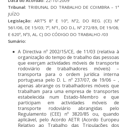
Data do Acordão:
22-10-2009
Tribunal:
TRIBUNAL DO TRABALHO DE COIMBRA – 1ª
JUÍZO
Legislação:
ARTºS 8º E 10º, Nº2, DO REG. (CE) Nº
561/06, DE 15/03; 7º, Nº1, DO D.L. Nº 272/89, DE 19/08;
E 620º, Nº3, AL. C) DO CÓDIGO DO TRABALHO /03
Sumário:
A Directiva nº 2002/15/CE, de 11/03 (relativa à
organização do tempo de trabalho das pessoas
que exerçam actividades móveis de transporte
rodoviário de trabalhadores móveis) –
transporta para o ordem jurídica interna
portuguesa pelo D. L. nº 237/07, de 19/06 – ,
apenas abrange os trabalhadores móveis que
trabalham para uma empresa de transportes
estabelecida num Estado-Membro e que
participam em actividades móveis de
transporte rodoviário abrangidas pelo
Regulamento (CEE) nº 3820/85 ou, quando
aplicável, pelo Acordo AETR (Acordo Europeu
Relativo ao Trabalho das Tripulações dos